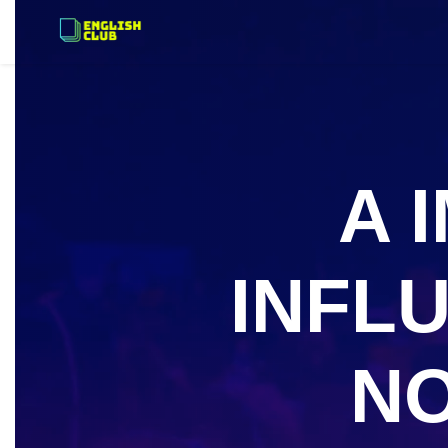
A 
INFL
N