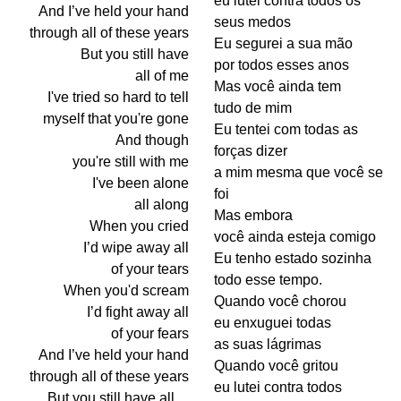
eu lutei contra todos os
And I’ve held your hand
seus medos
through all of these years
Eu segurei a sua mão
But you still have
por todos esses anos
all of me
Mas você ainda tem
I've tried so hard to tell
tudo de mim
myself that you're gone
Eu tentei com todas as
And though
forças dizer
you're still with me
a mim mesma que você se
I've been alone
foi
all along
Mas embora
When you cried
você ainda esteja comigo
I’d wipe away all
Eu tenho estado sozinha
of your tears
todo esse tempo.
When you'd scream
Quando você chorou
I’d fight away all
eu enxuguei todas
of your fears
as suas lágrimas
And I’ve held your hand
Quando você gritou
through all of these years
eu lutei contra todos
But you still have all…