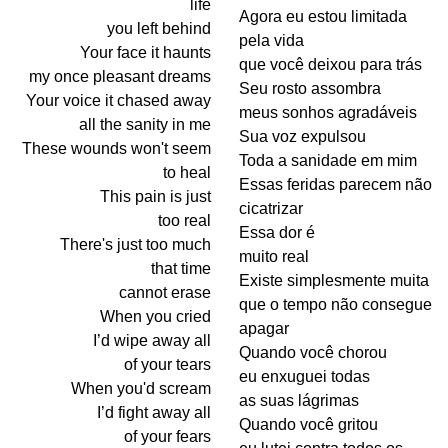
life
Agora eu estou limitada
you left behind
pela vida
Your face it haunts
que você deixou para trás
my once pleasant dreams
Seu rosto assombra
Your voice it chased away
meus sonhos agradáveis
all the sanity in me
Sua voz expulsou
These wounds won't seem
Toda a sanidade em mim
to heal
Essas feridas parecem não
This pain is just
cicatrizar
too real
Essa dor é
There's just too much
muito real
that time
Existe simplesmente muita
cannot erase
que o tempo não consegue
When you cried
apagar
I’d wipe away all
Quando você chorou
of your tears
eu enxuguei todas
When you'd scream
as suas lágrimas
I’d fight away all
Quando você gritou
of your fears