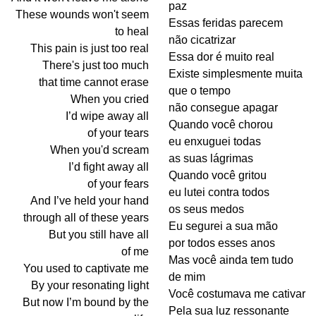
paz
These wounds won't seem
Essas feridas parecem
to heal
não cicatrizar
This pain is just too real
Essa dor é muito real
There's just too much
Existe simplesmente muita
that time cannot erase
que o tempo
When you cried
não consegue apagar
I’d wipe away all
Quando você chorou
of your tears
eu enxuguei todas
When you'd scream
as suas lágrimas
I’d fight away all
Quando você gritou
of your fears
eu lutei contra todos
And I’ve held your hand
os seus medos
through all of these years
Eu segurei a sua mão
But you still have all
por todos esses anos
of me
Mas você ainda tem tudo
You used to captivate me
de mim
By your resonating light
Você costumava me cativar
But now I’m bound by the
Pela sua luz ressonante