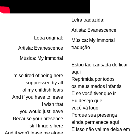
Letra traduzida:
Artista: Evanescence
Letra original:
Música: My Immortal
tradução
Artista: Evanescence
Música: My Immortal
Estou tão cansada de ficar
aqui
I'm so tired of being here
Reprimida por todos
suppressed by all
os meus medos infantis
of my childish fears
E se você tiver que ir
And if you have to leave
Eu desejo que
I wish that
você vá logo
you would just leave
Porque sua presença
Because your presence
ainda permanece aqui
still lingers here
E isso não vai me deixa em
And it won't leave me alone